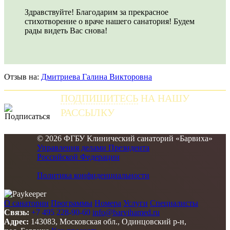
Здравствуйте! Благодарим за прекрасное
стихотворение о враче нашего санатория! Будем
рады видеть Вас снова!
Отзыв на:
Дмитриева Галина Викторовна
ПОДПИШИТЕСЬ
НА НАШУ
РАССЫЛКУ
и получайте самые свежие новости
© 2026 ФГБУ Клинический санаторий «Барвиха»
Управления делами Президента
Российской Федерации
Политика конфиденциальности
О санатории
Программы
Номера
Услуги
Специалисты
Связь:
+7 495 228-90-60
info@barvihamed.ru
Адрес:
143083, Московская обл., Одинцовский р-н,