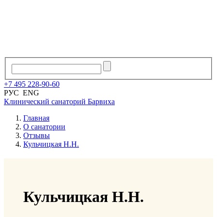
+7
495
228
-
90
-
60
РУС
ENG
Клинический санаторий
Барвиха
Главная
О санатории
Отзывы
Кульчицкая Н.Н.
Кульчицкая Н.Н.