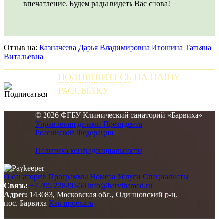
впечатление. Будем рады видеть Вас снова!
Отзыв на:
Казначеева Дарья Владимировна
Игошина Татьяна
Витальевна
ПОДПИШИТЕСЬ
НА НАШУ
РАССЫЛКУ
и получайте самые свежие новости
© 2026 ФГБУ Клинический санаторий «Барвиха»
Управления делами Президента
Российской Федерации
Политика конфиденциальности
О санатории
Программы
Номера
Услуги
Специалисты
Связь:
+7 495 228-90-60
info@barvihamed.ru
Адрес:
143083, Московская обл., Одинцовский р-н,
пос. Барвиха
Как проехать