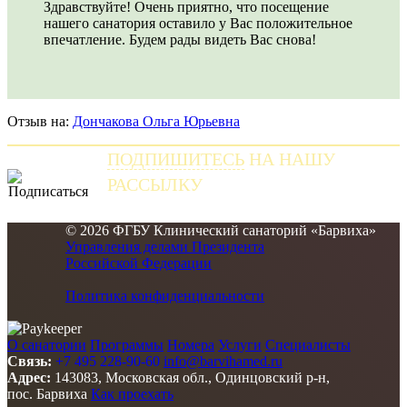
Здравствуйте! Очень приятно, что посещение
нашего санатория оставило у Вас положительное
впечатление. Будем рады видеть Вас снова!
Отзыв на:
Дончакова Ольга Юрьевна
ПОДПИШИТЕСЬ
НА НАШУ
РАССЫЛКУ
и получайте самые свежие новости
© 2026 ФГБУ Клинический санаторий «Барвиха»
Управления делами Президента
Российской Федерации
Политика конфиденциальности
О санатории
Программы
Номера
Услуги
Специалисты
Связь:
+7 495 228-90-60
info@barvihamed.ru
Адрес:
143083, Московская обл., Одинцовский р-н,
пос. Барвиха
Как проехать