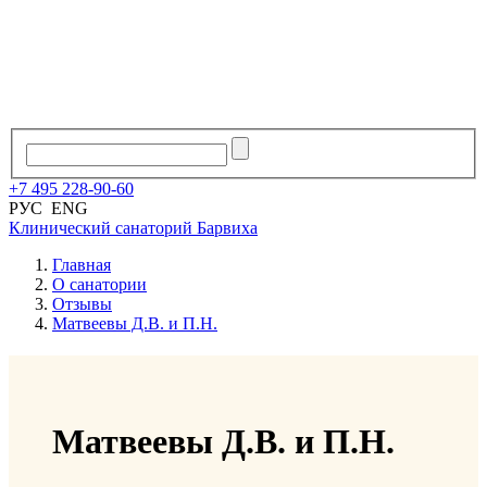
+7
495
228
-
90
-
60
РУС
ENG
Клинический санаторий
Барвиха
Главная
О санатории
Отзывы
Матвеевы Д.В. и П.Н.
Матвеевы Д.В. и П.Н.