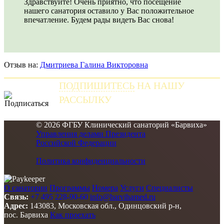
Здравствуйте! Очень приятно, что посещение
нашего санатория оставило у Вас положительное
впечатление. Будем рады видеть Вас снова!
Отзыв на:
Дмитриева Галина Викторовна
ПОДПИШИТЕСЬ
НА НАШУ
РАССЫЛКУ
и получайте самые свежие новости
© 2026 ФГБУ Клинический санаторий «Барвиха»
Управления делами Президента
Российской Федерации
Политика конфиденциальности
О санатории
Программы
Номера
Услуги
Специалисты
Связь:
+7 495 228-90-60
info@barvihamed.ru
Адрес:
143083, Московская обл., Одинцовский р-н,
пос. Барвиха
Как проехать