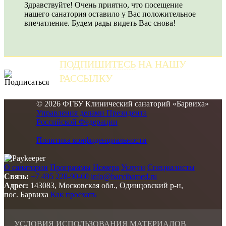
Здравствуйте! Очень приятно, что посещение
нашего санатория оставило у Вас положительное
впечатление. Будем рады видеть Вас снова!
ПОДПИШИТЕСЬ
НА НАШУ
РАССЫЛКУ
и получайте самые свежие новости
© 2026 ФГБУ Клинический санаторий «Барвиха»
Управления делами Президента
Российской Федерации
Политика конфиденциальности
О санатории
Программы
Номера
Услуги
Специалисты
Связь:
+7 495 228-90-60
info@barvihamed.ru
Адрес:
143083, Московская обл., Одинцовский р-н,
пос. Барвиха
Как проехать
УСЛОВИЯ ИСПОЛЬЗОВАНИЯ МАТЕРИАЛОВ