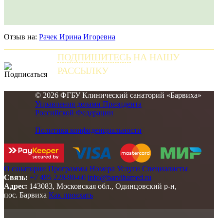
Отзыв на:
Рачек Ирина Игоревна
ПОДПИШИТЕСЬ
НА НАШУ
РАССЫЛКУ
и получайте самые свежие новости
© 2026 ФГБУ Клинический санаторий «Барвиха»
Управления делами Президента
Российской Федерации
Политика конфиденциальности
О санатории
Программы
Номера
Услуги
Специалисты
Связь:
+7 495 228-90-60
info@barvihamed.ru
Адрес:
143083, Московская обл., Одинцовский р-н,
пос. Барвиха
Как проехать