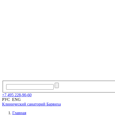
+7
495
228
-
90
-
60
РУС
ENG
Клинический санаторий
Барвиха
Главная