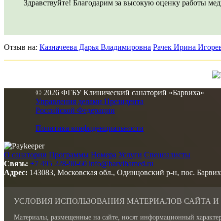
Здравствуйте! Благодарим за высокую оценку работы мед
Отзыв на:
Казначеева Дарья Владимировна
Рачек Ирина Игоре
© 2026 ФГБУ Клинический санаторий «Барвиха»
Управления делами Президента
Российской Федерации
Политика конфиденциальности
О санатории
Программы
Номера
Услуги
Специалисты
Связь:
+7 495 228-90-60
info@barvihamed.ru
Адрес:
143083, Московская обл., Одинцовский р-н, пос. Барвих
УСЛОВИЯ ИСПОЛЬЗОВАНИЯ МАТЕРИАЛОВ САЙТА И
Материалы, размещенные на сайте, носят информационный характер