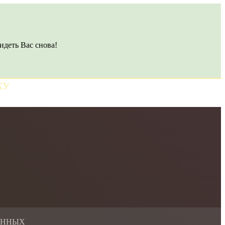
идеть Вас снова!
КУ
АННЫХ