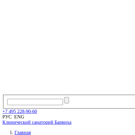
+7
495
228
-
90
-
60
РУС
ENG
Клинический санаторий
Барвиха
Главная