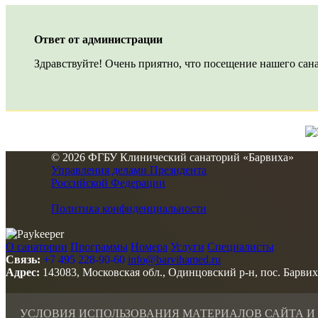
Ответ от администрации
Здравствуйте! Очень приятно, что посещение нашего сана
© 2026 ФГБУ Клинический санаторий «Барвиха»
Управления делами Президента
Российской Федерации
Политика конфиденциальности
О санатории
Программы
Номера
Услуги
Специалисты
Связь:
+7 495 228-90-60
info@barvihamed.ru
Адрес:
143083, Московская обл., Одинцовский р-н, пос. Барвих
УСЛОВИЯ ИСПОЛЬЗОВАНИЯ МАТЕРИАЛОВ САЙТА И