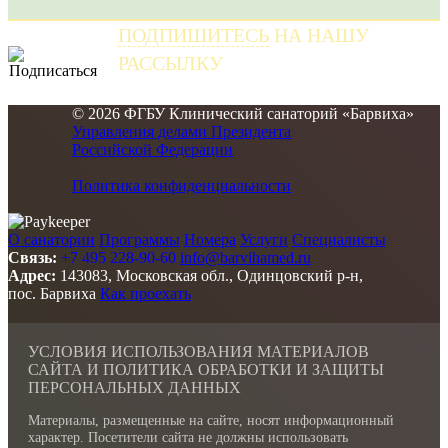
ПОДПИШИТЕСЬ
НА НАШУ
РАССЫЛКУ
и получайте самые свежие новости
© 2026 ФГБУ Клинический санаторий «Барвиха»
Управления делами Президента
Российской Федерации
Политика конфиденциальности
О санатории
Программы
Номера
Услуги
Специалисты
Связь:
+7 495 228-90-60
info@barvihamed.ru
Адрес:
143083, Московская обл., Одинцовский р-н,
пос. Барвиха
Как проехать
УСЛОВИЯ ИСПОЛЬЗОВАНИЯ МАТЕРИАЛОВ
САЙТА И ПОЛИТИКА ОБРАБОТКИ И ЗАЩИТЫ
ПЕРСОНАЛЬНЫХ ДАННЫХ
Материалы, размещенные на сайте, носят информационный
характер. Посетители сайта не должны использовать