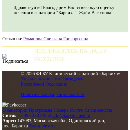
Здравствуйте! Благодарим Вас за высокую оценку
лечения в санатории "Барвиха". Ждём Вас снова!
Отзыв на:
Романова Светлана Григорьевна
ПОДПИШИТЕСЬ
НА НАШУ
РАССЫЛКУ
и получайте самые свежие новости
© 2026 ФГБУ Клинический санаторий «Барвиха»
Управления делами Президента
Российской Федерации
Политика конфиденциальности
О санатории
Программы
Номера
Услуги
Специалисты
Связь:
+7 495 228-90-60
info@barvihamed.ru
Адрес:
143083, Московская обл., Одинцовский р-н,
пос. Барвиха
Как проехать