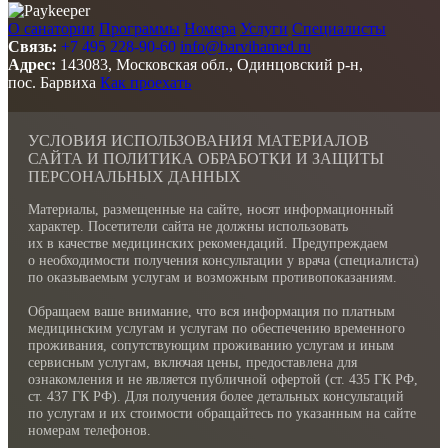
О санатории
Программы
Номера
Услуги
Специалисты
Связь:
+7 495 228-90-60
info@barvihamed.ru
Адрес:
143083, Московская обл., Одинцовский р-н,
пос. Барвиха
Как проехать
УСЛОВИЯ ИСПОЛЬЗОВАНИЯ МАТЕРИАЛОВ
САЙТА И ПОЛИТИКА ОБРАБОТКИ И ЗАЩИТЫ
ПЕРСОНАЛЬНЫХ ДАННЫХ
Материалы, размещенные на сайте, носят информационный
характер. Посетители сайта не должны использовать
их в качестве медицинских рекомендаций. Предупреждаем
о необходимости получения консультации у врача (специалиста)
по оказываемым услугам и возможным противопоказаниям.
Обращаем ваше внимание, что вся информация по платным
медицинским услугам и услугам по обеспечению временного
проживания, сопутствующим проживанию услугам и иным
сервисным услугам, включая цены, предоставлена для
ознакомления и не является публичной офертой (ст. 435 ГК РФ,
cт. 437 ГК РФ). Для получения более детальных консультаций
по услугам и их стоимости обращайтесь по указанным на сайте
номерам телефонов.