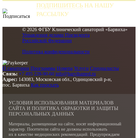
ПОДПИШИТЕСЬ
НА НАШУ
РАССЫЛКУ
и получайте самые свежие новости
© 2026 ФГБУ Клинический санаторий «Барвиха»
Управления делами Президента
Российской Федерации
Политика конфиденциальности
О санатории
Программы
Номера
Услуги
Специалисты
Связь:
+7 495 228-90-60
info@barvihamed.ru
Адрес:
143083, Московская обл., Одинцовский р-н,
пос. Барвиха
Как проехать
УСЛОВИЯ ИСПОЛЬЗОВАНИЯ МАТЕРИАЛОВ
САЙТА И ПОЛИТИКА ОБРАБОТКИ И ЗАЩИТЫ
ПЕРСОНАЛЬНЫХ ДАННЫХ
Материалы, размещенные на сайте, носят информационный
характер. Посетители сайта не должны использовать
их в качестве медицинских рекомендаций. Предупреждаем