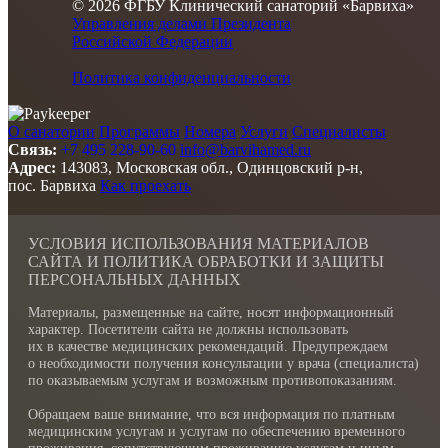
© 2026 ФГБУ Клинический санаторий «Барвиха»
Управления делами Президента
Российской Федерации
Политика конфиденциальности
О санатории
Программы
Номера
Услуги
Специалисты
Связь:
+7 495 228-90-60
info@barvihamed.ru
Адрес:
143083, Московская обл., Одинцовский р-н,
пос. Барвиха
Как проехать
УСЛОВИЯ ИСПОЛЬЗОВАНИЯ МАТЕРИАЛОВ
САЙТА И ПОЛИТИКА ОБРАБОТКИ И ЗАЩИТЫ
ПЕРСОНАЛЬНЫХ ДАННЫХ
Материалы, размещенные на сайте, носят информационный
характер. Посетители сайта не должны использовать
их в качестве медицинских рекомендаций. Предупреждаем
о необходимости получения консультации у врача (специалиста)
по оказываемым услугам и возможным противопоказаниям.
Обращаем ваше внимание, что вся информация по платным
медицинским услугам и услугам по обеспечению временного
проживания, сопутствующим проживанию услугам и иным