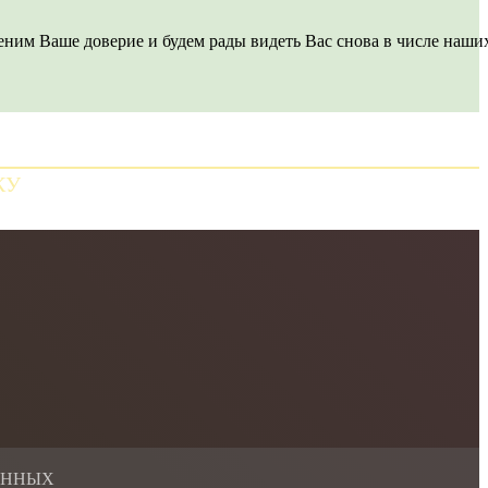
еним
Ваше
доверие
и
будем
рады
видеть
Вас
снова
в
числе
наши
КУ
АННЫХ