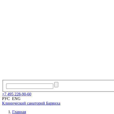
+7
495
228
-
90
-
60
РУС
ENG
Клинический санаторий
Барвиха
Главная