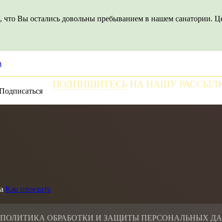
,
что
Вы
остались
довольны
пребыванием
в
нашем
санатории.
Ц
а
ПОДПИШИТЕСЬ
НА НАШУ РАССЫЛ
и получайте самые свежие новости
а
Как проехать
 ПОЛИТИКА ОБРАБОТКИ И ЗАЩИТЫ ПЕРСОНАЛЬНЫХ Д