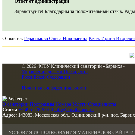
Ответ от администрации
Здравствуйте!
Благодарим
за
положительный
отзыв.
Рады
Отзыв на:
Герасимова Ольга Николаевна
Рачек Ирина Игоревн
© 2026 ФГБУ Клинический санаторий «Барвиха»
Управления делами Президента
Российской Федерации
Политика конфиденциальности
О санатории
Программы
Номера
Услуги
Специалисты
Связь:
+7 495 228-90-60
info@barvihamed.ru
Адрес:
143083, Московская обл., Одинцовский р-н, пос. Барвих
УСЛОВИЯ ИСПОЛЬЗОВАНИЯ МАТЕРИАЛОВ САЙТА И