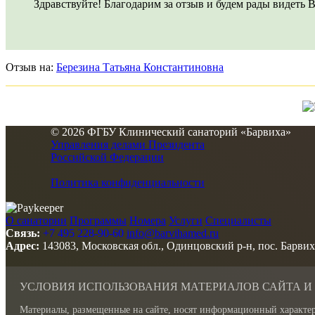
Здравствуйте! Благодарим за отзыв и будем рады видеть В
Отзыв на:
Березина Татьяна Константиновна
© 2026 ФГБУ Клинический санаторий «Барвиха»
Управления делами Президента
Российской Федерации
Политика конфиденциальности
О санатории
Программы
Номера
Услуги
Специалисты
Связь:
+7 495 228-90-60
info@barvihamed.ru
Адрес:
143083, Московская обл., Одинцовский р-н, пос. Барвих
УСЛОВИЯ ИСПОЛЬЗОВАНИЯ МАТЕРИАЛОВ САЙТА И
Материалы, размещенные на сайте, носят информационный характер