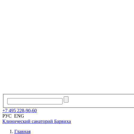
+7
495
228
-
90
-
60
РУС
ENG
Клинический санаторий
Барвиха
Главная