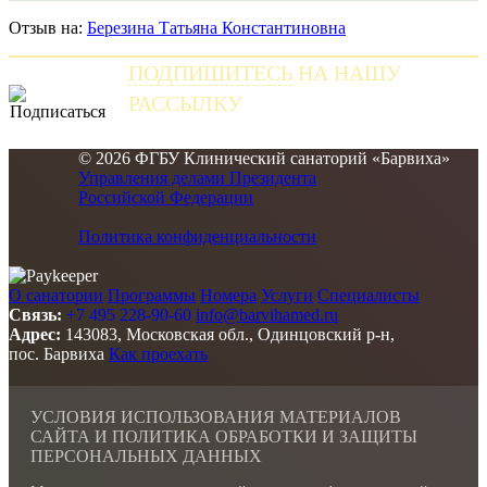
Отзыв на:
Березина Татьяна Константиновна
ПОДПИШИТЕСЬ
НА НАШУ
РАССЫЛКУ
и получайте самые свежие новости
© 2026 ФГБУ Клинический санаторий «Барвиха»
Управления делами Президента
Российской Федерации
Политика конфиденциальности
О санатории
Программы
Номера
Услуги
Специалисты
Связь:
+7 495 228-90-60
info@barvihamed.ru
Адрес:
143083, Московская обл., Одинцовский р-н,
пос. Барвиха
Как проехать
УСЛОВИЯ ИСПОЛЬЗОВАНИЯ МАТЕРИАЛОВ
САЙТА И ПОЛИТИКА ОБРАБОТКИ И ЗАЩИТЫ
ПЕРСОНАЛЬНЫХ ДАННЫХ