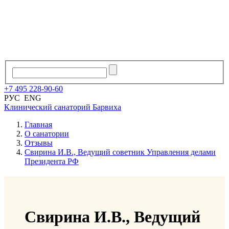
+7
495
228
-
90
-
60
РУС
ENG
Клинический санаторий
Барвиха
Главная
О санатории
Отзывы
Свирина И.В., Ведущий советник Управления делами
Президента РФ
Свирина И.В., Ведущий