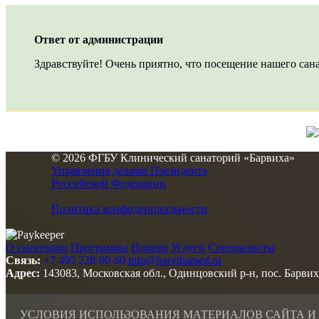
Ответ от администрации
Здравствуйте! Очень приятно, что посещение нашего сана
© 2026 ФГБУ Клинический санаторий «Барвиха»
Управления делами Президента
Российской Федерации
Политика конфиденциальности
О санатории
Программы
Номера
Услуги
Специалисты
Связь:
+7 495 228-90-60
info@barvihamed.ru
Адрес:
143083, Московская обл., Одинцовский р-н, пос. Барвих
УСЛОВИЯ ИСПОЛЬЗОВАНИЯ МАТЕРИАЛОВ САЙТА И