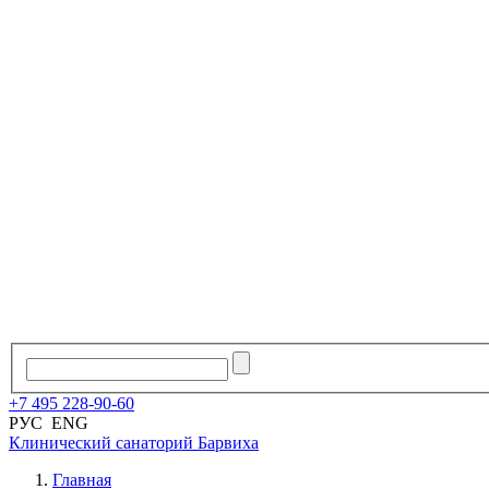
+7
495
228
-
90
-
60
РУС
ENG
Клинический санаторий
Барвиха
Главная