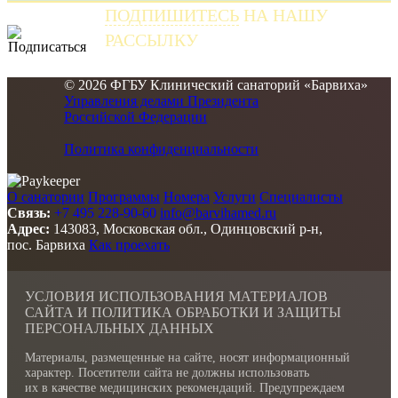
ПОДПИШИТЕСЬ
НА НАШУ
РАССЫЛКУ
и получайте самые свежие новости
© 2026 ФГБУ Клинический санаторий «Барвиха»
Управления делами Президента
Российской Федерации
Политика конфиденциальности
О санатории
Программы
Номера
Услуги
Специалисты
Связь:
+7 495 228-90-60
info@barvihamed.ru
Адрес:
143083, Московская обл., Одинцовский р-н,
пос. Барвиха
Как проехать
УСЛОВИЯ ИСПОЛЬЗОВАНИЯ МАТЕРИАЛОВ
САЙТА И ПОЛИТИКА ОБРАБОТКИ И ЗАЩИТЫ
ПЕРСОНАЛЬНЫХ ДАННЫХ
Материалы, размещенные на сайте, носят информационный
характер. Посетители сайта не должны использовать
их в качестве медицинских рекомендаций. Предупреждаем