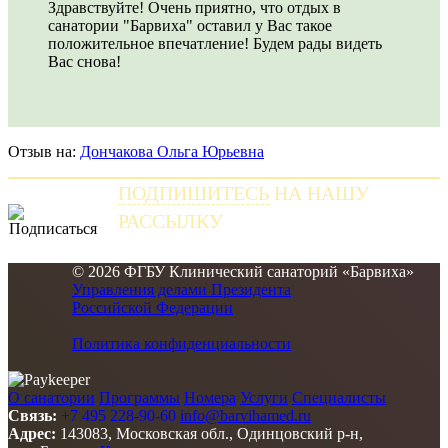
Здравствуйте! Очень приятно, что отдых в
санатории "Барвиха" оставил у Вас такое
положительное впечатление! Будем рады видеть
Вас снова!
Отзыв на:
Дончакова Ольга Юрьевна
ПОДПИШИТЕСЬ
НА НАШУ
РАССЫЛКУ
и получайте самые свежие новости
© 2026 ФГБУ Клинический санаторий «Барвиха»
Управления делами Президента
Российской Федерации
Политика конфиденциальности
О санатории
Программы
Номера
Услуги
Специалисты
Связь:
+7 495 228-90-60
info@barvihamed.ru
Адрес:
143083, Московская обл., Одинцовский р-н,