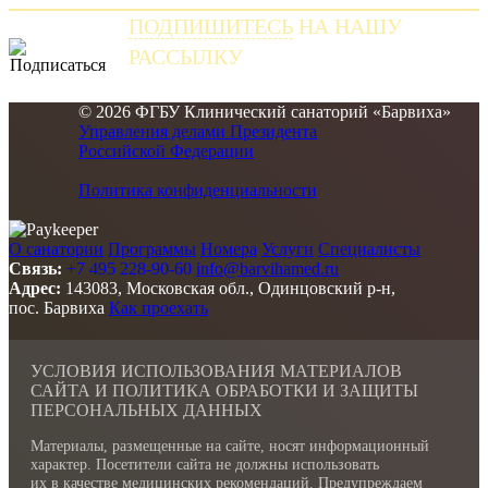
ПОДПИШИТЕСЬ
НА НАШУ
РАССЫЛКУ
и получайте самые свежие новости
© 2026 ФГБУ Клинический санаторий «Барвиха»
Управления делами Президента
Российской Федерации
Политика конфиденциальности
О санатории
Программы
Номера
Услуги
Специалисты
Связь:
+7 495 228-90-60
info@barvihamed.ru
Адрес:
143083, Московская обл., Одинцовский р-н,
пос. Барвиха
Как проехать
УСЛОВИЯ ИСПОЛЬЗОВАНИЯ МАТЕРИАЛОВ
САЙТА И ПОЛИТИКА ОБРАБОТКИ И ЗАЩИТЫ
ПЕРСОНАЛЬНЫХ ДАННЫХ
Материалы, размещенные на сайте, носят информационный
характер. Посетители сайта не должны использовать
их в качестве медицинских рекомендаций. Предупреждаем