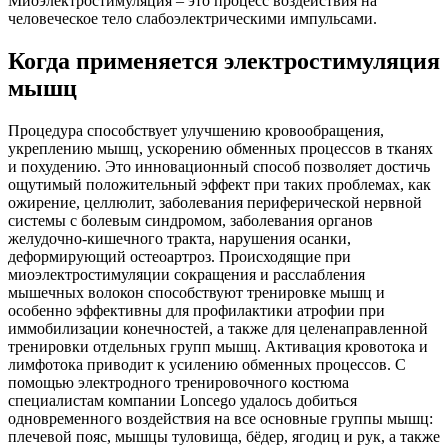
Миоэлектростимуляция – это процесс воздействия на
человеческое тело слабоэлектрическими импульсами.
Когда применяется электростимуляция
мышц
Процедура способствует улучшению кровообращения,
укреплению мышц, ускорению обменных процессов в тканях
и похудению. Это инновационный способ позволяет достичь
ощутимый положительный эффект при таких проблемах, как
ожирение, целлюлит, заболевания периферической нервной
системы с болевым синдромом, заболевания органов
желудочно-кишечного тракта, нарушения осанки,
деформирующий остеоартроз. Происходящие при
миоэлектростимуляции сокращения и расслабления
мышечных волокон способствуют тренировке мышц и
особенно эффективны для профилактики атрофии при
иммобилизации конечностей, а также для целенаправленной
тренировки отдельных групп мышц. Активация кровотока и
лимфотока приводит к усилению обменных процессов. С
помощью электродного тренировочного костюма
специалистам компании Loncego удалось добиться
одновременного воздействия на все основные группы мышц:
плечевой пояс, мышцы туловища, бёдер, ягодиц и рук, а также