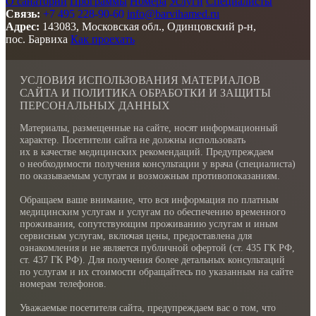
О санатории
Программы
Номера
Услуги
Специалисты
Связь:
+7 495 228-90-60
info@barvihamed.ru
Адрес:
143083, Московская обл., Одинцовский р-н,
пос. Барвиха
Как проехать
УСЛОВИЯ ИСПОЛЬЗОВАНИЯ МАТЕРИАЛОВ
САЙТА И ПОЛИТИКА ОБРАБОТКИ И ЗАЩИТЫ
ПЕРСОНАЛЬНЫХ ДАННЫХ
Материалы, размещенные на сайте, носят информационный
характер. Посетители сайта не должны использовать
их в качестве медицинских рекомендаций. Предупреждаем
о необходимости получения консультации у врача (специалиста)
по оказываемым услугам и возможным противопоказаниям.
Обращаем ваше внимание, что вся информация по платным
медицинским услугам и услугам по обеспечению временного
проживания, сопутствующим проживанию услугам и иным
сервисным услугам, включая цены, предоставлена для
ознакомления и не является публичной офертой (ст. 435 ГК РФ,
cт. 437 ГК РФ). Для получения более детальных консультаций
по услугам и их стоимости обращайтесь по указанным на сайте
номерам телефонов.
Уважаемые посетителя сайта, предупреждаем вас о том, что