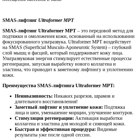
SMAS-лифтинг
Ultraformer MPT
SMAS-лифтинг Ultraformer MPT
– это передовой метод для
подтяжки и омоложения кожи, основанный на использовании
фокусированного ультразвука. Ultraformer MPT воздействует
на SMAS (Superficial Musculo-Aponeurotic System) – глубокий
слой мышц и фасций, который поддерживает кожу лица.
Ультразвуковая энергия стимулирует естественные процессы
регенерации, запуская выработку нового коллагена и
эластина, что приводит к заметному лифтингу и уплотнению
кожи.
Преимущества SMAS-лифтинга Ultraformer MPT:
Неинвазивность:
Никаких разрезов, шрамов и
длительного восстановления!
Заметный лифтинг и уплотнение кожи:
Подтяжка
лица и шеи, уменьшение морщин, улучшение контуров.
Стимуляция регенерации:
Активация выработки
коллагена и эластина для молодой и сияющей кожи.
Быстрая и эффективная процедура:
Видимые
результаты уже после одной сессии.