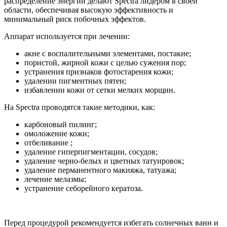
распределение энергии делают Spectra лидером в своей
области, обеспечивая высокую эффективность и
минимальный риск побочных эффектов.
Аппарат используется при лечении:
акне с воспалительными элементами, постакне;
пористой, жирной кожи с целью сужения пор;
устранения признаков фотостарения кожи;
удалении пигментных пятен;
избавлении кожи от сетки мелких морщин.
На Spectra проводятся такие методики, как:
карбоновый пилинг;
омоложение кожи;
отбеливание ;
удаление гиперпигментации, сосудов;
удаление черно-белых и цветных татуировок;
удаление перманентного макияжа, татуажа;
лечение мелазмы;
устранение себорейного кератоза.
Перед процедурой рекомендуется избегать солнечных ванн и