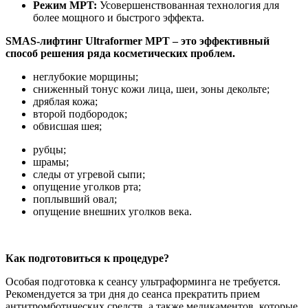
Режим MPT:
Усовершенствованная технология для
более мощного и быстрого эффекта.
SMAS-лифтинг Ultraformer MPT – это эффективный
способ решения ряда косметических проблем.
неглубокие морщины;
сниженный тонус кожи лица, шеи, зоны декольте;
дряблая кожа;
второй подбородок;
обвисшая шея;
рубцы;
шрамы;
следы от угревой сыпи;
опущение уголков рта;
поплывший овал;
опущение внешних уголков века.
Как подготовиться к процедуре?
Особая подготовка к сеансу ультраформинга не требуется.
Рекомендуется за три дня до сеанса прекратить прием
антитромботических средств, а также медикаментов, которые