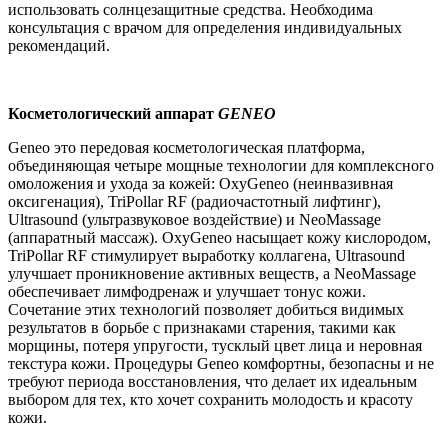
использовать солнцезащитные средства. Необходима
консультация с врачом для определения индивидуальных
рекомендаций.
Косметологический аппарат
GENEO
Geneo это передовая косметологическая платформа,
объединяющая четыре мощные технологии для комплексного
омоложения и ухода за кожей: OxyGeneo (неинвазивная
оксигенация), TriPollar RF (радиочастотный лифтинг),
Ultrasound (ультразвуковое воздействие) и NeoMassage
(аппаратный массаж). OxyGeneo насыщает кожу кислородом,
TriPollar RF стимулирует выработку коллагена, Ultrasound
улучшает проникновение активных веществ, а NeoMassage
обеспечивает лимфодренаж и улучшает тонус кожи.
Сочетание этих технологий позволяет добиться видимых
результатов в борьбе с признаками старения, такими как
морщины, потеря упругости, тусклый цвет лица и неровная
текстура кожи. Процедуры Geneo комфортны, безопасны и не
требуют периода восстановления, что делает их идеальным
выбором для тех, кто хочет сохранить молодость и красоту
кожи.