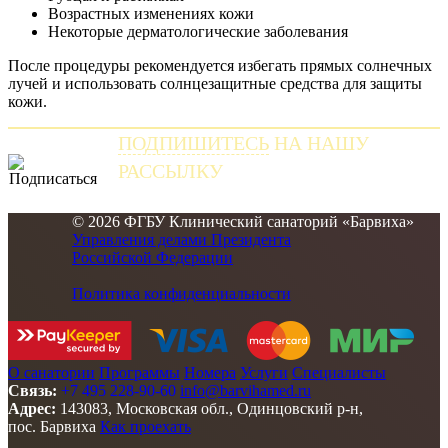
Возрастных изменениях кожи
Некоторые дерматологические заболевания
После процедуры рекомендуется избегать прямых солнечных
лучей и использовать солнцезащитные средства для защиты
кожи.
ПОДПИШИТЕСЬ
НА НАШУ
РАССЫЛКУ
и получайте самые свежие новости
© 2026 ФГБУ Клинический санаторий «Барвиха»
Управления делами Президента
Российской Федерации
Политика конфиденциальности
О санатории
Программы
Номера
Услуги
Специалисты
Связь:
+7 495 228-90-60
info@barvihamed.ru
Адрес:
143083, Московская обл., Одинцовский р-н,
пос. Барвиха
Как проехать