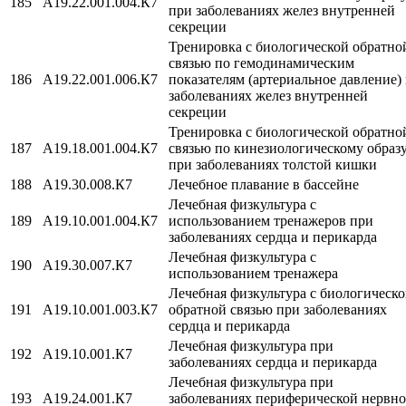
185
A19.22.001.004.К7
при заболеваниях желез внутренней
секреции
Тренировка с биологической обратно
связью по гемодинамическим
186
A19.22.001.006.К7
показателям (артериальное давление)
заболеваниях желез внутренней
секреции
Тренировка с биологической обратно
187
A19.18.001.004.К7
связью по кинезиологическому образ
при заболеваниях толстой кишки
188
A19.30.008.К7
Лечебное плавание в бассейне
Лечебная физкультура с
189
A19.10.001.004.К7
использованием тренажеров при
заболеваниях сердца и перикарда
Лечебная физкультура с
190
A19.30.007.К7
использованием тренажера
Лечебная физкультура с биологическ
191
A19.10.001.003.К7
обратной связью при заболеваниях
сердца и перикарда
Лечебная физкультура при
192
A19.10.001.К7
заболеваниях сердца и перикарда
Лечебная физкультура при
193
A19.24.001.К7
заболеваниях периферической нервн