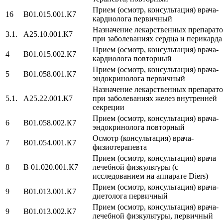
Прием (осмотр, консультация) врача-
16
B01.015.001.К7
кардиолога первичный
Назначение лекарственных препарат
3.1.
A25.10.001.К7
при заболеваниях сердца и перикарда
Прием (осмотр, консультация) врача-
4
B01.015.002.К7
кардиолога повторный
Прием (осмотр, консультация) врача-
5
B01.058.001.К7
эндокринолога первичный
Назначение лекарственных препарат
5.1.
A25.22.001.К7
при заболеваниях желез внутренней
секреции
Прием (осмотр, консультация) врача-
6
B01.058.002.К7
эндокринолога повторный
Осмотр (консультация) врача-
7
B01.054.001.К7
физиотерапевта
Прием (осмотр, консультация) врача
8
В 01.020.001.К7
лечебной физкультуры (с
исследованием на аппарате Diers)
Прием (осмотр, консультация) врача-
9
B01.013.001.К7
диетолога первичный
Прием (осмотр, консультация) врача-
9
B01.013.002.К7
лечебной физкультуры, первичный