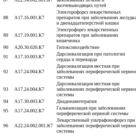
желчевыводящих путей
Электорофорез лекарственных
88
A17.16.001.К7
препаратов при заболеваниях желудк
и двенадцатиперстной кишки
Электрофорез лекарственных
89
A17.19.001.К7
препаратов при заболеваниях
кишечника
90
A20.30.020.К7
Гипоксивоздействие
Дарсонвализация при патологии
91
A17.10.003.К7
сердца и перикарда
Дарсонвализация местная при
92
A17.24.004.К7
заболеваниях периферической нервн
системы
Дарсонвализация местная при
93
A17.24.004.К7
заболеваниях периферической нервн
системы
94
A17.30.003.К7
Диадинамотерапия
Гальванизация при заболеваниях
95
A17.24.002.К7
периферической нервной системы
Лекарственный ультрафонофорез при
96
A22.24.002.001.К7
заболеваниях периферической нервн
системы