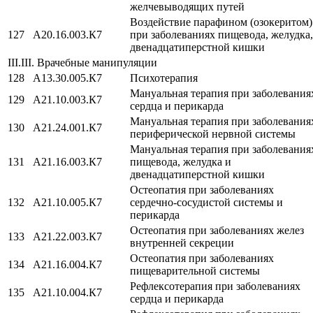
желчевыводящих путей
Воздействие парафином (озокеритом)
127
A20.16.003.К7
при заболеваниях пищевода, желудка,
двенадцатиперстной кишки
III.III. Врачебные манипуляции
128
А13.30.005.К7
Психотерапия
Мануальная терапия при заболевания
129
A21.10.003.К7
сердца и перикарда
Мануальная терапия при заболевания
130
A21.24.001.К7
периферической нервной системы
Мануальная терапия при заболевания
131
A21.16.003.К7
пищевода, желудка и
двенадцатиперстной кишки
Остеопатия при заболеваниях
132
A21.10.005.К7
сердечно-сосудистой системы и
перикарда
Остеопатия при заболеваниях желез
133
A21.22.003.К7
внутренней секреции
Остеопатия при заболеваниях
134
A21.16.004.К7
пищеварительной системы
Рефлексотерапия при заболеваниях
135
A21.10.004.К7
сердца и перикарда