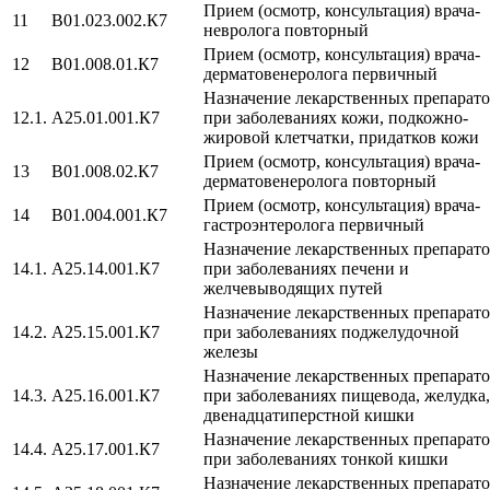
Прием (осмотр, консультация) врача-
11
B01.023.002.К7
невролога повторный
Прием (осмотр, консультация) врача-
12
В01.008.01.К7
дерматовенеролога первичный
Назначение лекарственных препарат
12.1.
A25.01.001.К7
при заболеваниях кожи, подкожно-
жировой клетчатки, придатков кожи
Прием (осмотр, консультация) врача-
13
В01.008.02.К7
дерматовенеролога повторный
Прием (осмотр, консультация) врача-
14
B01.004.001.К7
гастроэнтеролога первичный
Назначение лекарственных препарат
14.1.
A25.14.001.К7
при заболеваниях печени и
желчевыводящих путей
Назначение лекарственных препарат
14.2.
A25.15.001.К7
при заболеваниях поджелудочной
железы
Назначение лекарственных препарат
14.3.
A25.16.001.К7
при заболеваниях пищевода, желудка,
двенадцатиперстной кишки
Назначение лекарственных препарат
14.4.
A25.17.001.К7
при заболеваниях тонкой кишки
Назначение лекарственных препарат