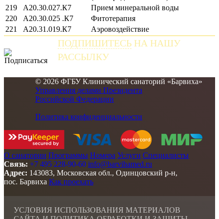
219
A20.30.027.К7
Прием минеральной воды
220
A20.30.025 .К7
Фитотерапия
221
А20.31.019.К7
Аэровоздействие
ПОДПИШИТЕСЬ
НА НАШУ
РАССЫЛКУ
и получайте самые свежие новости
© 2026 ФГБУ Клинический санаторий «Барвиха»
Управления делами Президента
Российской Федерации
Политика конфиденциальности
О санатории
Программы
Номера
Услуги
Специалисты
Связь:
+7 495 228-90-60
info@barvihamed.ru
Адрес:
143083, Московская обл., Одинцовский р-н,
пос. Барвиха
Как проехать
УСЛОВИЯ ИСПОЛЬЗОВАНИЯ МАТЕРИАЛОВ
САЙТА И ПОЛИТИКА ОБРАБОТКИ И ЗАЩИТЫ