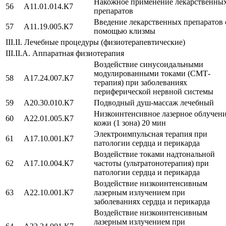
Накожное применение лекарственны
56
A11.01.014.К7
препаратов
Введение лекарственных препаратов 
57
A11.19.005.К7
помощью клизмы
III.II. Лечебные процедуры (физиотерапевтические)
III.II.А. Аппаратная физиотерапия
Воздействие синусоидальными
модулированными токами (СМТ-
58
A17.24.007.К7
терапия) при заболеваниях
периферической нервной системы
59
A20.30.010.К7
Подводный душ-массаж лечебный
Низкоинтенсивное лазерное облучен
60
А22.01.005.К7
кожи (1 зона) 20 мин
Электроимпульсная терапия при
61
A17.10.001.К7
патологии сердца и перикарда
Воздействие токами надтональной
62
A17.10.004.К7
частоты (ультратонотерапия) при
патологии сердца и перикарда
Воздействие низкоинтенсивным
63
A22.10.001.К7
лазерным излучением при
заболеваниях сердца и перикарда
Воздействие низкоинтенсивным
лазерным излучением при