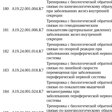
Тренировка с биологической обратно
связью по кинезиологическому образ
180
A19.22.001.004.К7
при заболеваниях желез внутренней
секреции
Тренировка с биологической обратно
связью по гемодинамическим
181
A19.22.001.006.К7
показателям (артериальное давление)
заболеваниях желез внутренней
секреции
Тренировка с биологической обратно
связью по опорной реакции при
182
A19.24.001.014.К7
заболеваниях периферической нервн
системы
Тренировка с биологической обратно
связью по линейной скорости
183
A19.24.001.018.К7
перемещения при заболеваниях
периферической нервной системы
Тренировка с биологической обратно
связью по показателям мышечной
184
A19.24.001.024.К7
механограммы при
заболеваниях периферической нервн
системы
Тренировка с биологической обратно
связью по кинезиологическому образ