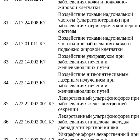
заболеваниях кожи и подкожно-
жировой клетчатки
Воздействие токами надтональной
частоты (ультратонотерапия) при
81
A17.24.008.К7
заболеваниях периферической нервн
системы
Воздействие токами надтональной
82
A17.01.011.К7
частоты при заболеваниях кожи и
подкожно-жировой клетчатки
Воздействие ультразвуком при
83
A22.14.002.К7
заболеваниях печени и
желчевыводящих путей
Воздействие низкоинтенсивным
лазерным излучением при
84
A22.14.003.К7
заболеваниях печени и
желчевыводящих путей
Лекарственный ультрафонофорез при
85
A22.22.002.001.К7
заболеваниях желез внутренней
секреции
Лекарственный ультрафонофорез при
86
A22.16.002.001.К7
заболеваниях пищевода, желудка,
двенадцатиперстной кишки
Ультрафонофорез лекарственный при
87
A22.14.002.001.К7
заболеваниях печени и