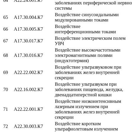
64
A22.24.001.К7
заболеваниях периферической нервн
системы
Воздействие синусоидальными
65
A17.30.004.К7
модулированными токами
Воздействие
66
A17.30.005.К7
интерференционными токами
Воздействие электрическим полем
67
A17.30.017.К7
УВЧ
Воздействие высокочастотными
68
A17.30.016.К7
электромагнитными полями
(индуктотермия)
Воздействие ультразвуковом при
69
A22.22.002.К7
заболеваниях желез внутренней
секреции
Воздействие ультразвуком при
70
A22.16.002.К7
заболеваниях пищевода, желудка,
двенадцатиперстной кишки
Воздействие низкоинтенсивным
лазерным излучением при
71
A22.22.001.К7
заболеваниях желез внутренней
секреции
Воздействие коротким
72
A22.30.003.К7
ультрафиолетовым излучением