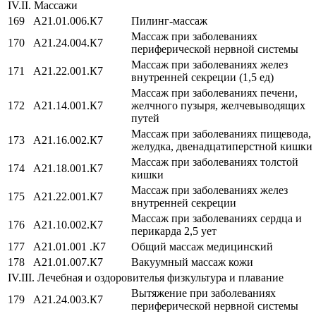
IV.II. Массажи
169
A21.01.006.К7
Пилинг-массаж
Массаж при заболеваниях
170
A21.24.004.К7
периферической нервной системы
Массаж при заболеваниях желез
171
A21.22.001.К7
внутренней секреции (1,5 ед)
Массаж при заболеваниях печени,
172
A21.14.001.К7
желчного пузыря, желчевыводящих
путей
Массаж при заболеваниях пищевода,
173
A21.16.002.К7
желудка, двенадцатиперстной кишки
Массаж при заболеваниях толстой
174
A21.18.001.К7
кишки
Массаж при заболеваниях желез
175
A21.22.001.К7
внутренней секреции
Массаж при заболеваниях сердца и
176
A21.10.002.К7
перикарда 2,5 ует
177
A21.01.001 .К7
Общий массаж медицинский
178
A21.01.007.К7
Вакуумный массаж кожи
IV.III. Лечебная и оздоровителья физкультура и плавание
Вытяжение при заболеваниях
179
A21.24.003.К7
периферической нервной системы