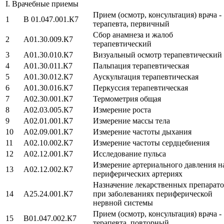
I. Врачебные приемы
Прием (осмотр, консультация) врача -
1
В 01.047.001.К7
терапевта, первичный
Сбор анамнеза и жалоб
2
A01.30.009.К7
терапевтический
3
A01.30.010.К7
Визуальный осмотр терапевтический
4
A01.30.011.К7
Пальпация терапевтическая
5
A01.30.012.К7
Аускультация терапевтическая
6
A01.30.016.К7
Перкуссия терапевтическая
7
A02.30.001.К7
Термометрия общая
8
А02.03.005.К7
Измерение роста
9
А02.01.001.К7
Измерение массы тела
10
А02.09.001.К7
Измерение частоты дыхания
11
А02.10.002.К7
Измерение частоты сердцебиения
12
А02.12.001.К7
Исследование пульса
Измерение артериального давления н
13
А02.12.002.К7
периферических артериях
Назначение лекарственных препарат
14
A25.24.001.К7
при заболеваниях периферической
нервной системы
Прием (осмотр, консультация) врача -
15
В01.047.002.К7
терапевта, повторный