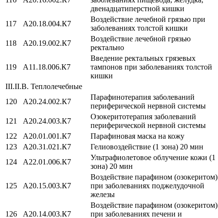
двенадцатиперстной кишки
Воздействие лечебной грязью при
117
A20.18.004.К7
заболеваниях толстой кишки
Воздействие лечебной грязью
118
A20.19.002.К7
ректально
Введение ректальных грязевых
119
A11.18.006.К7
тампонов при заболеваниях толстой
кишки
III.II.В. Теплолечебные
Парафинотерапия заболеваний
120
A20.24.002.К7
периферической нервной системы
Озокеритотерапия заболеваний
121
A20.24.003.К7
периферической нервной системы
122
А20.01.001.К7
Парафиновая маска на кожу
123
А20.31.021.К7
Гелиовоздействие (1 зона) 20 мин
Ультрафиолетовое облучение кожи (1
124
А22.01.006.К7
зона) 20 мин
Воздействие парафином (озокеритом)
125
A20.15.003.К7
при заболеваниях поджелудочной
железы
Воздействие парафином (озокеритом)
126
A20.14.003.К7
при заболеваниях печени и