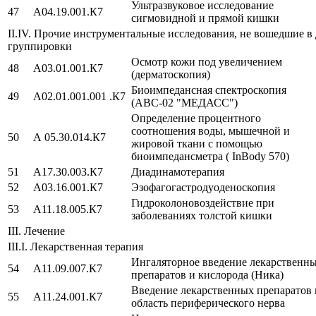
Ультразвуковое исследование
47
A04.19.001.К7
сигмовидной и прямой кишки
II.IV. Прочие инструментальные исследования, не вошедшие в
группировки
Осмотр кожи под увеличением
48
A03.01.001.К7
(дерматоскопия)
Биоимпедансная спектроскопия
49
A02.01.001.001 .К7
(АВС-02 "МЕДАСС")
Определение процентного
соотношения воды, мышечной и
50
А 05.30.014.К7
жировой ткани с помощью
биоимпедансметра ( InBody 570)
51
A17.30.003.К7
Диадинамотерапия
52
A03.16.001.К7
Эзофагогастродуоденоскопия
Гидроколоновоздействие при
53
A11.18.005.К7
заболеваниях толстой кишки
III. Лечение
III.I. Лекарственная терапия
Ингаляторное введение лекарственн
54
A11.09.007.К7
препаратов и кислорода (Ника)
Введение лекарственных препаратов 
55
A11.24.001.К7
область периферического нерва