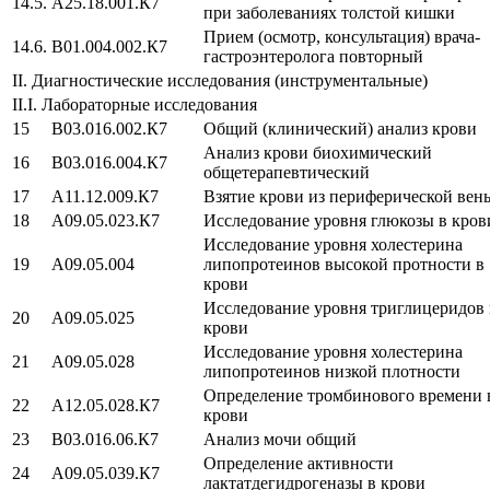
14.5.
A25.18.001.К7
при заболеваниях толстой кишки
Прием (осмотр, консультация) врача-
14.6.
B01.004.002.К7
гастроэнтеролога повторный
II. Диагностические исследования (инструментальные)
II.I. Лабораторные исследования
15
B03.016.002.К7
Общий (клинический) анализ крови
Анализ крови биохимический
16
B03.016.004.К7
общетерапевтический
17
A11.12.009.К7
Взятие крови из периферической вен
18
A09.05.023.К7
Исследование уровня глюкозы в кров
Исследование уровня холестерина
19
А09.05.004
липопротеинов высокой протности в
крови
Исследование уровня триглицеридов 
20
А09.05.025
крови
Исследование уровня холестерина
21
А09.05.028
липопротеинов низкой плотности
Определение тромбинового времени 
22
A12.05.028.К7
крови
23
В03.016.06.К7
Анализ мочи общий
Определение активности
24
A09.05.039.К7
лактатдегидрогеназы в крови