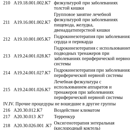
210
A19.18.001.002.К7
физкультурой при заболеваниях
толстой кишки
Групповое занятие лечебной
физкультурой при заболеваниях
211
A19.16.001.002.К7
пищевода, желудка,
двенадцатиперстной кишки
Гидрокинезотерапия при заболевания
212
A19.10.001.005.К7
сердца и перикарда
Гидрокинезотерапия с использование
подводных тренажеров при
213
A19.24.001.028.К7
заболеваниях периферической нервн
системы
Гидрокинезотерапия при заболевания
214
A19.24.001.027.К7
периферической нервной системы
Лечебная физкультура с
использованием аппаратов и
215
A19.24.001.026.К7
тренажеров при заболеваниях
периферической нервной системы
IV.IV. Прочие процедуры не вошедшие в другие группы
216
A20.30.012.К7
Воздействие климатом
217
A20.30.013 .К7
Терренкур
Оксигенотерапия энтеральная
218
A20.30.026.001 .К7
(кислородный коктель)