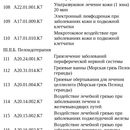
Ультразвуковое лечение кожи (1 зона)
108
А22.01.001.К7
20 мин
Электронный лимфодренаж при
109
A17.01.009.К7
заболеваниях кожи и подкожной
клетчатки
Микротоковое воздействие при
110
A17.01.010.К7
заболеваниях кожи и подкожной
клетчатки
III.II.Б. Пелоидотерапия
Грязелечение заболеваний
111
A20.24.001.К7
периферической нервной системы
Грязевые ванны (Морская грязь Пело
112
А20.31.014.К7
геранды)
Грязевые обертывания для лечения
113
А20.01.004.К7
целлюлита (Морская грязь Пелоид
геранды)
Воздействие лечебной грязью при
114
A20.14.002.К7
заболеваниях печени и
желчевыводящих путей
Воздействие лечебной грязью при
115
A20.15.002.К7
заболеваниях поджелудочной железы
Воздействие лечебной грязью при
116
A20.16.002.К7
заболеваниях пищевода, желудка,