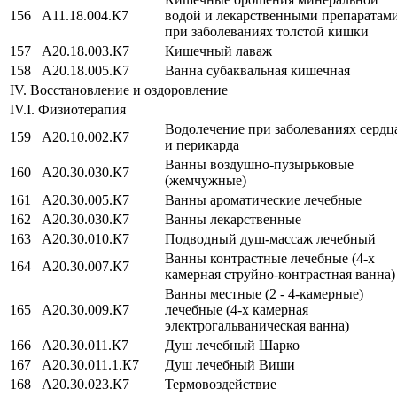
156
A11.18.004.К7
водой и лекарственными препаратам
при заболеваниях толстой кишки
157
A20.18.003.К7
Кишечный лаваж
158
A20.18.005.К7
Ванна субаквальная кишечная
IV. Восстановление и оздоровление
IV.I. Физиотерапия
Водолечение при заболеваниях сердц
159
A20.10.002.К7
и перикарда
Ванны воздушно-пузырьковые
160
A20.30.030.К7
(жемчужные)
161
A20.30.005.К7
Ванны ароматические лечебные
162
A20.30.030.К7
Ванны лекарственные
163
A20.30.010.К7
Подводный душ-массаж лечебный
Ванны контрастные лечебные (4-х
164
A20.30.007.К7
камерная струйно-контрастная ванна)
Ванны местные (2 - 4-камерные)
165
А20.30.009.К7
лечебные (4-х камерная
электрогальваническая ванна)
166
A20.30.011.К7
Душ лечебный Шарко
167
A20.30.011.1.К7
Душ лечебный Виши
168
A20.30.023.К7
Термовоздействие