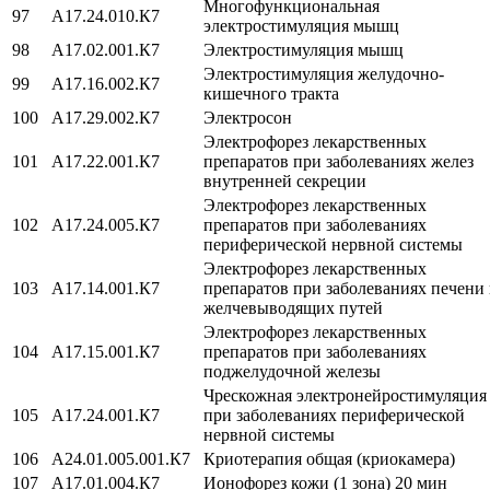
Многофункциональная
97
A17.24.010.К7
электростимуляция мышц
98
A17.02.001.К7
Электростимуляция мышц
Электростимуляция желудочно-
99
A17.16.002.К7
кишечного тракта
100
A17.29.002.К7
Электросон
Электрофорез лекарственных
101
A17.22.001.К7
препаратов при заболеваниях желез
внутренней секреции
Электрофорез лекарственных
102
A17.24.005.К7
препаратов при заболеваниях
периферической нервной системы
Электрофорез лекарственных
103
A17.14.001.К7
препаратов при заболеваниях печени
желчевыводящих путей
Электрофорез лекарственных
104
A17.15.001.К7
препаратов при заболеваниях
поджелудочной железы
Чрескожная электронейростимуляция
105
A17.24.001.К7
при заболеваниях периферической
нервной системы
106
A24.01.005.001.К7
Криотерапия общая (криокамера)
107
А17.01.004.К7
Ионофорез кожи (1 зона) 20 мин