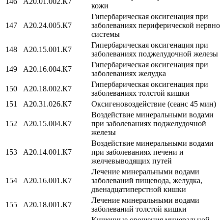
146
A20.01.002.К7
кожи
Гипербарическая оксигенация при
147
A20.24.005.К7
заболеваниях периферической нервн
системы
Гипербарическая оксигенация при
148
A20.15.001.К7
заболеваниях поджелудочной железы
Гипербарическая оксигенация при
149
A20.16.004.К7
заболеваниях желудка
Гипербарическая оксигенация при
150
A20.18.002.К7
заболеваниях толстой кишки
151
А20.31.026.К7
Оксигеновоздействие (сеанс 45 мин)
Воздействие минеральными водами
152
A20.15.004.К7
при заболеваниях поджелудочной
железы
Воздействие минеральными водами
153
A20.14.001.К7
при заболеваниях печени и
желчевыводящих путей
Лечение минеральными водами
154
A20.16.001.К7
заболеваний пищевода, желудка,
двенадцатиперстной кишки
Лечение минеральными водами
155
A20.18.001.К7
заболеваний толстой кишки
Кишечные орошения минеральной