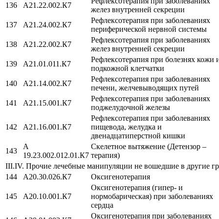
Рефлексотерапия при заболеваниях
136
A21.22.002.К7
желез внутренней секреции
Рефлексотерапия при заболеваниях
137
A21.24.002.К7
периферической нервной системы
Рефлексотерапия при заболеваниях
138
A21.22.002.К7
желез внутренней секреции
Рефлексотерапия при болезнях кожи 
139
А21.01.011.К7
подкожной клетчатки
Рефлексотерапия при заболеваниях
140
A21.14.002.К7
печени, желчевыводящих путей
Рефлексотерапия при заболеваниях
141
A21.15.001.К7
поджелудочной железы
Рефлексотерапия при заболеваниях
142
A21.16.001.К7
пищевода, желудка и
двенадцатиперстной кишки
А
Скелетное вытяжение (Детензор –
143
19.23.002.012.01.К7
терапия)
III.IV. Прочие лечебные манипуляции не вошедшие в другие 
144
A20.30.026.К7
Оксигенотерапия
Оксигенотерапия (гипер- и
145
A20.10.001.К7
нормобарическая) при заболеваниях
сердца
Оксигенотерапия при заболеваниях