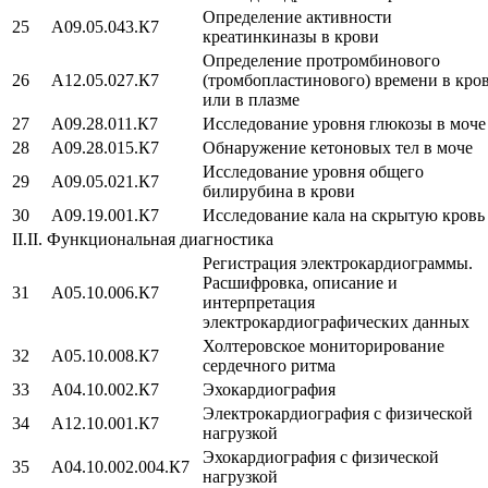
Определение активности
25
A09.05.043.К7
креатинкиназы в крови
Определение протромбинового
26
A12.05.027.К7
(тромбопластинового) времени в кро
или в плазме
27
A09.28.011.К7
Исследование уровня глюкозы в моче
28
A09.28.015.К7
Обнаружение кетоновых тел в моче
Исследование уровня общего
29
A09.05.021.К7
билирубина в крови
30
A09.19.001.К7
Исследование кала на скрытую кровь
II.II. Функциональная диагностика
Регистрация электрокардиограммы.
Расшифровка, описание и
31
A05.10.006.К7
интерпретация
электрокардиографических данных
Холтеровское мониторирование
32
A05.10.008.К7
сердечного ритма
33
A04.10.002.К7
Эхокардиография
Электрокардиография с физической
34
A12.10.001.К7
нагрузкой
Эхокардиография с физической
35
A04.10.002.004.К7
нагрузкой