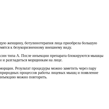
ждую женщину, ботулинотерапия лица приобрела большую
ремятся к безукоризненному внешнему виду.
ксин типа А. После инъекции препарата блокируются мышцы
и и разгладиться морщинкам на лице.
 морщин. Результат процедуры можно заметить через пару
ие природных процессов работы лицевых мышц и появление
 инъекцию можно повторить.