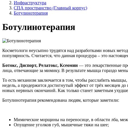
Инфраструктура
СПА пространство (Главный корпус)
Ботулинотерапия
Ботулинотерапия
Косметологи неусыпно трудятся над разработками новых мето
популярность. Считается, что данная процедура – это настоящ
Ботокс, Диспорт, Релатокс, Ксеомин
— это лекарственные пр
лица, отвечающие за мимику. В результате мышца гораздо мень
То есть механизм заключается в том, чтобы расслабить мышцы
недель, а продержится достигнутый эффект от трёх месяцев д
новых нервных окончаний. Как только станет заметным ухудш
Ботулинотерапия рекомендована людям, которые заметили:
Мимические морщины на переносице, в области лба, межб
Опущение уголков губ, мышечные тяжи на шее;