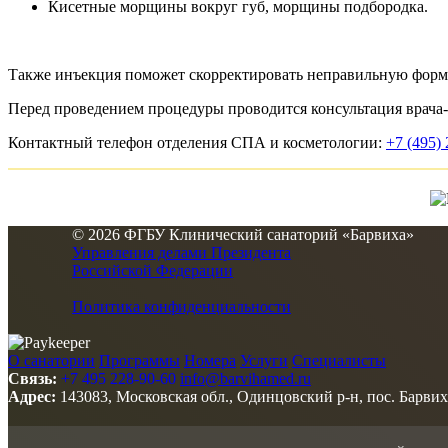
Кисетные морщины вокруг губ, морщины подбородка.
Также инъекция поможет скорректировать неправильную форм
Перед проведением процедуры проводится консультация врача-
Контактный телефон отделения СПА и косметологии:
+7 (495)
© 2026 ФГБУ Клинический санаторий «Барвиха»
Управления делами Президента
Российской Федерации
Политика конфиденциальности
О санатории
Программы
Номера
Услуги
Специалисты
Связь:
+7 495 228-90-60
info@barvihamed.ru
Адрес:
143083, Московская обл., Одинцовский р-н, пос. Барвих