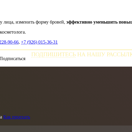
у лица, изменить форму бровей,
эффективно уменьшить повыш
косметолога.
 228-90-66
,
+7 (926) 015-36-31
ПОДПИШИТЕСЬ
НА НАШУ РАССЫЛ
и получайте самые свежие новости
а
Как проехать