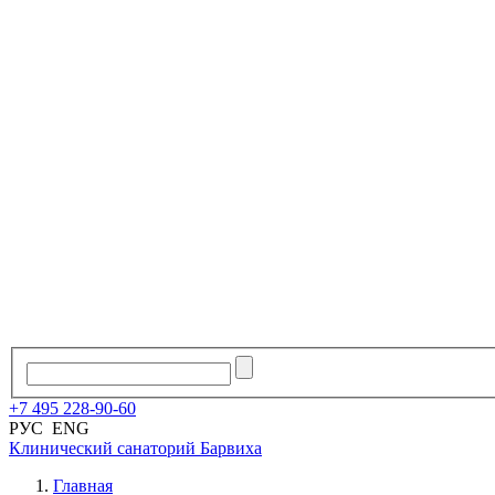
+7
495
228
-
90
-
60
РУС
ENG
Клинический санаторий
Барвиха
Главная