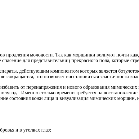
дов продления молодости. Так как морщинки волнуют почти ка
ее спасение для представительниц прекрасного пола, которые ст
епараты, действующим компонентом которых является ботулото
ше сокращается, что позволяет восстановиться эластичности кож
, избавить от перенапряжения и нового образования мимических
о полугода. Именно столько времени требуется на восстановлен
ение состояния кожи лица и визуализация мимических морщин,
ровья и в уголках глаз;