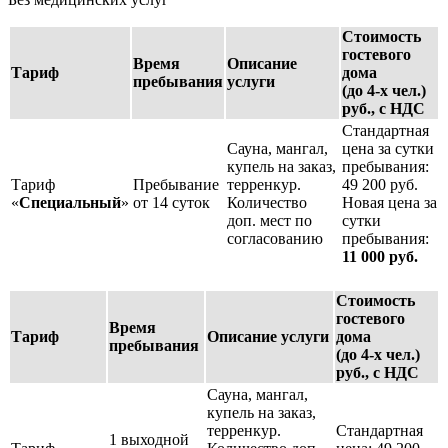
Стоимость
гостевого
Время
Описание
Тариф
дома
пребывания
услуги
(до 4-х чел.)
руб., с НДС
Стандартная
Сауна, мангал,
цена за сутки
купель на заказ,
пребывания:
Тариф
Пребывание
терренкур.
49 200 руб.
«
Специальный
»
от 14 суток
Количество
Новая цена за
доп. мест по
сутки
согласованию
пребывания:
11 000 руб.
Стоимость
гостевого
Время
Тариф
Описание услуги
дома
пребывания
(до 4-х чел.)
руб., с НДС
Сауна, мангал,
купель на заказ,
терренкур.
Стандартная
1 выходной