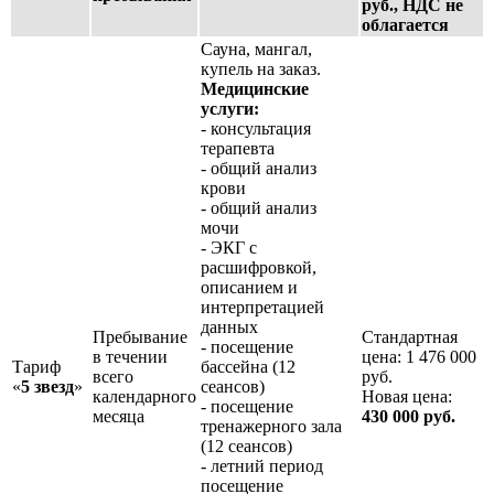
руб., НДС не
облагается
Сауна, мангал,
купель на заказ.
Медицинские
услуги:
- консультация
терапевта
- общий анализ
крови
- общий анализ
мочи
- ЭКГ с
расшифровкой,
описанием и
интерпретацией
данных
Пребывание
Стандартная
- посещение
в течении
цена: 1 476 000
Тариф
бассейна (12
всего
руб.
«
5 звезд
»
сеансов)
календарного
Новая цена:
- посещение
месяца
430 000 руб.
тренажерного зала
(12 сеансов)
- летний период
посещение