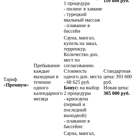
110 880 руб.
1 процедура
- пилинг в хамаме
- турецкий
мыльный массаж
- плавание в
бассейн
Сауна, мангал,
купель на заказ,
терренкур.
Количество доп.
мест по
Пребывание
согласованию.
каждые
Стоимость
Стандартная
выходные в
одного доп. места
цена: 393 600
Тариф
течении
- 68 625 руб.
руб.
«
Премиум
»
одного
Бонус:
на выбор
Новая цена:
календарного
2 процедуры
305 000 руб.
месяца
- криосауна
(первый и
последний
выходной)
- плавание в
бассейне
Сауна, мангал,