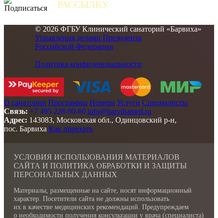
РАССЫЛКУ
и получайте самые свежие новости
© 2026 ФГБУ Клинический санаторий «Барвиха»
Управления делами Президента
Российской Федерации
Политика конфиденциальности
О санатории
Программы
Номера
Услуги
Специалисты
Связь:
+7 495 228-90-60
info@barvihamed.ru
Адрес:
143083, Московская обл., Одинцовский р-н,
пос. Барвиха
Как проехать
УСЛОВИЯ ИСПОЛЬЗОВАНИЯ МАТЕРИАЛОВ
САЙТА И ПОЛИТИКА ОБРАБОТКИ И ЗАЩИТЫ
ПЕРСОНАЛЬНЫХ ДАННЫХ
Материалы, размещенные на сайте, носят информационный
характер. Посетители сайта не должны использовать
их в качестве медицинских рекомендаций. Предупреждаем
о необходимости получения консультации у врача (специалиста)