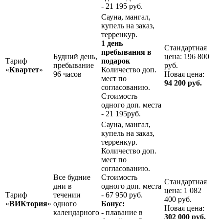
- 21 195 руб.
Сауна, мангал,
купель на заказ,
терренкур.
1 день
Стандартная
пребывания в
Будний день,
цена: 196 800
Тариф
подарок
пребывание
руб.
«
Квартет
»
Количество доп.
96 часов
Новая цена:
мест по
94 200 руб.
согласованию.
Стоимость
одного доп. места
- 21 195руб.
Сауна, мангал,
купель на заказ,
терренкур.
Количество доп.
мест по
согласованию.
Все будние
Стоимость
Стандартная
дни в
одного доп. места
цена: 1 082
Тариф
течении
- 67 950 руб.
400 руб.
«
ВИКтория
»
одного
Бонус:
Новая цена:
календарного
- плавание в
302 000 руб.